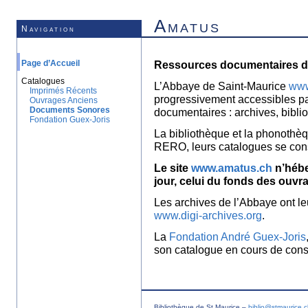
Amatus
Navigation
Page d’Accueil
Ressources documentaires de
Catalogues
L’Abbaye de Saint-Maurice
www
Imprimés Récents
progressivement accessibles p
Ouvrages Anciens
Documents Sonores
documentaires : archives, bibl
Fondation Guex-Joris
La bibliothèque et la phonothèq
RERO, leurs catalogues se con
Le site
www.amatus.ch
n’hébe
jour, celui du fonds des ouvr
Les archives de l’Abbaye ont le
www.digi-archives.org
.
La
Fondation André Guex-Joris
son catalogue en cours de const
Bibliothèque de St Maurice –
biblio@stmaurice.