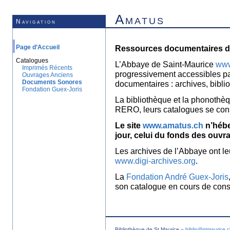
Amatus
Navigation
Page d’Accueil
Ressources documentaires de
Catalogues
L’Abbaye de Saint-Maurice
www
Imprimés Récents
progressivement accessibles p
Ouvrages Anciens
Documents Sonores
documentaires : archives, bibl
Fondation Guex-Joris
La bibliothèque et la phonothèq
RERO, leurs catalogues se con
Le site
www.amatus.ch
n’hébe
jour, celui du fonds des ouvr
Les archives de l’Abbaye ont le
www.digi-archives.org
.
La
Fondation André Guex-Joris
son catalogue en cours de const
Bibliothèque de St Maurice –
biblio@stmaurice.